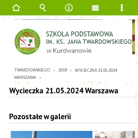
Strona
Wyszukiwarka
Narzędzia
Menu
Menu
główna
główne
szcze
JESTEŚ TUTAJ
GALERIE ZDJĘĆ
SP IM. KS. JANAK
TWARDOWSKIEGO
2018
WYCIECZKA 21.05.2024
WARSZAWA
Wycieczka 21.05.2024 Warszawa
Pozostałe w galerii