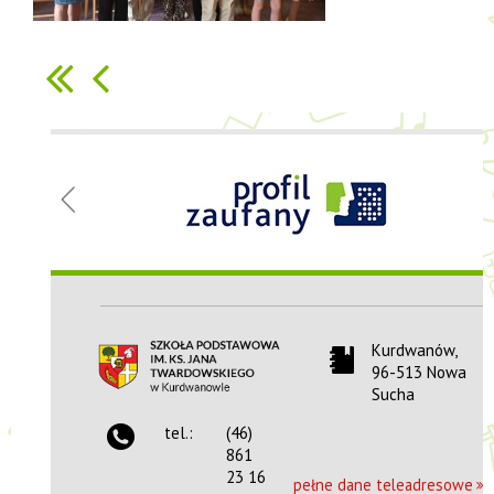
Menu
SP im. ks. Jana
Twardowskiego
w
Kurdwanowie
Kurdwanów,
96-513 Nowa
Kurdwanów,
Sucha
96-513 Nowa Sucha
woj. mazowieckie
tel.:
(46)
tel.:
(46) 861-23-
861
16
23 16
pełne dane teleadresowe